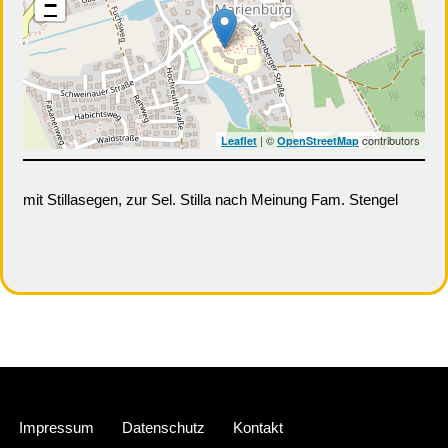
−
| ©
contributors
Leaflet
OpenStreetMap
mit Stillasegen, zur Sel. Stilla nach Meinung Fam. Stengel
Neve
| Präsentiert von
WordPress
Impressum
Datenschutz
Kontakt