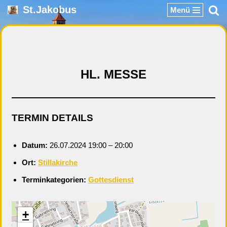
St.Jakobus
Menü
Zum
Inhalt
springen
HL. MESSE
TERMIN DETAILS
Datum:
26.07.2024 19:00
–
20:00
Ort:
Stillakirche
Terminkategorien:
Gottesdienst
+