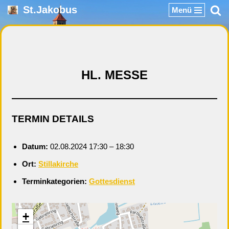
St.Jakobus
Menü
Zum
Inhalt
springen
HL. MESSE
TERMIN DETAILS
Datum:
02.08.2024 17:30
–
18:30
Ort:
Stillakirche
Terminkategorien:
Gottesdienst
+