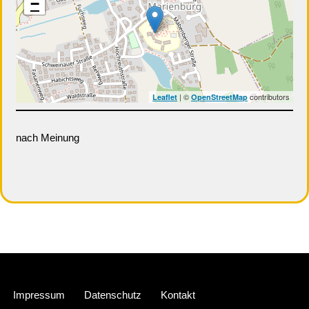
−
| ©
contributors
Leaflet
OpenStreetMap
nach Meinung
Neve
| Präsentiert von
WordPress
Impressum
Datenschutz
Kontakt