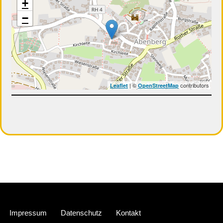
+
−
| ©
contributors
Leaflet
OpenStreetMap
Neve
| Präsentiert von
WordPress
Impressum
Datenschutz
Kontakt