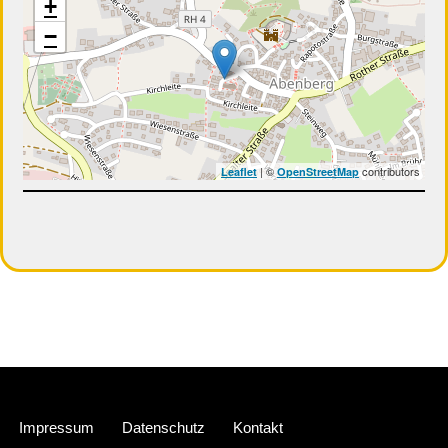
+
−
| ©
contributors
Leaflet
OpenStreetMap
Neve
| Präsentiert von
WordPress
Impressum
Datenschutz
Kontakt