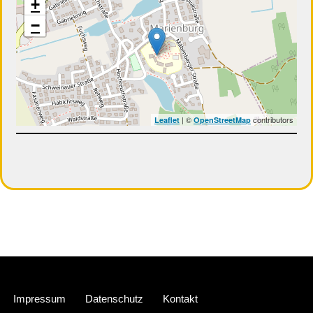
+
−
| ©
contributors
Leaflet
OpenStreetMap
Neve
| Präsentiert von
WordPress
Impressum
Datenschutz
Kontakt