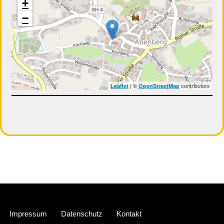
+
−
| ©
contributors
Leaflet
OpenStreetMap
Neve
| Präsentiert von
WordPress
Impressum
Datenschutz
Kontakt