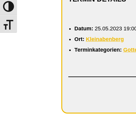
Umschalten auf hohe Kontraste
Schrift vergrößern
Datum:
25.05.2023 19:0
Ort:
Kleinabenberg
Terminkategorien:
Gott