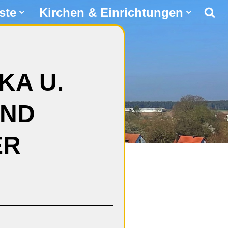
ste
Kirchen & Einrichtungen
KA U.
UND
ER