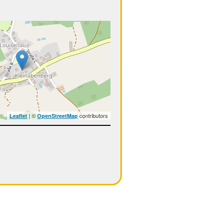
| ©
contributors
Leaflet
OpenStreetMap