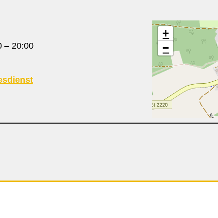
+
0
–
20:00
−
esdienst