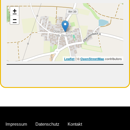
+
−
| ©
contributors
Leaflet
OpenStreetMap
Neve
| Präsentiert von
WordPress
Impressum
Datenschutz
Kontakt