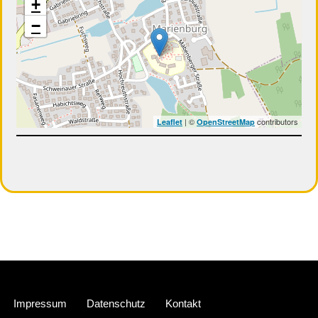
+
−
| ©
contributors
Leaflet
OpenStreetMap
Neve
| Präsentiert von
WordPress
Impressum
Datenschutz
Kontakt