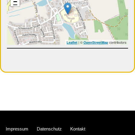
−
| ©
contributors
Leaflet
OpenStreetMap
Neve
| Präsentiert von
WordPress
Impressum
Datenschutz
Kontakt