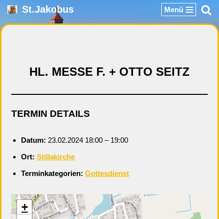
St.Jakobus
Menü
Zum
Inhalt
springen
HL. MESSE F. + OTTO SEITZ
TERMIN DETAILS
Datum:
23.02.2024 18:00
–
19:00
Ort:
Stillakirche
Terminkategorien:
Gottesdienst
+