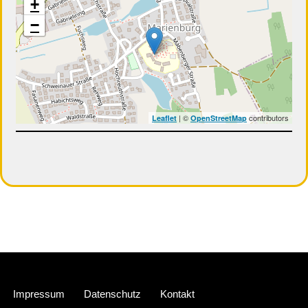
+
−
| ©
contributors
Leaflet
OpenStreetMap
Neve
| Präsentiert von
WordPress
Impressum
Datenschutz
Kontakt