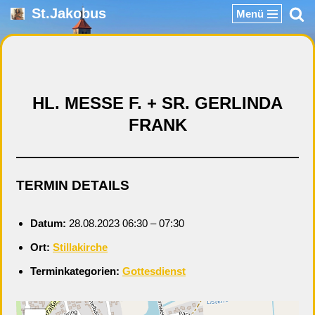
St.Jakobus
Menü
Zum
Inhalt
springen
HL. MESSE F. + SR. GERLINDA
FRANK
TERMIN DETAILS
Datum:
28.08.2023 06:30
–
07:30
Ort:
Stillakirche
Terminkategorien:
Gottesdienst