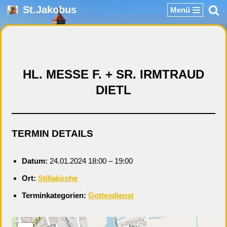
St.Jakobus
Menü
Zum
Inhalt
springen
HL. MESSE F. + SR. IRMTRAUD
DIETL
TERMIN DETAILS
Datum:
24.01.2024 18:00
–
19:00
Ort:
Stillakirche
Terminkategorien:
Gottesdienst