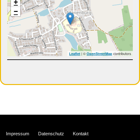
+
−
| ©
contributors
Leaflet
OpenStreetMap
Neve
| Präsentiert von
WordPress
Impressum
Datenschutz
Kontakt