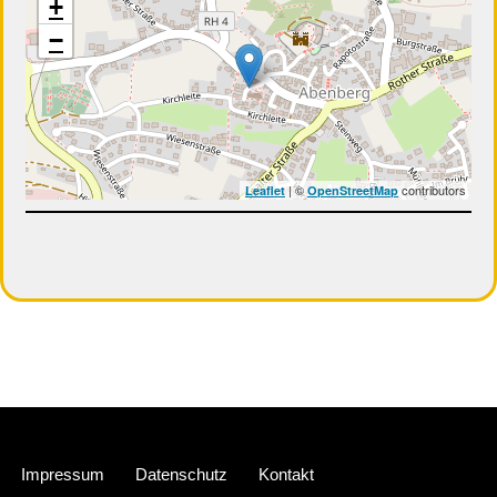
+
−
| ©
contributors
Leaflet
OpenStreetMap
Neve
| Präsentiert von
WordPress
Impressum
Datenschutz
Kontakt