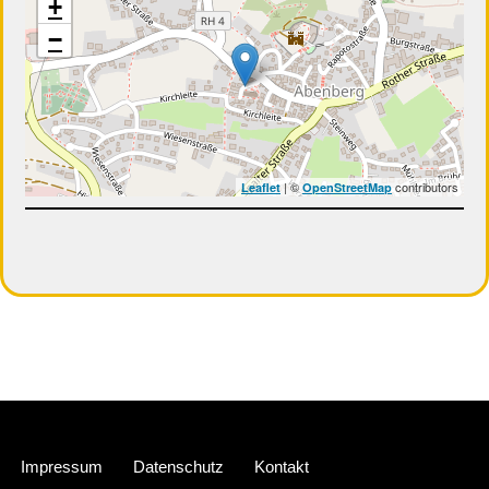
+
−
| ©
contributors
Leaflet
OpenStreetMap
Neve
| Präsentiert von
WordPress
Impressum
Datenschutz
Kontakt