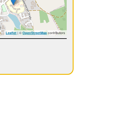
| ©
contributors
Leaflet
OpenStreetMap