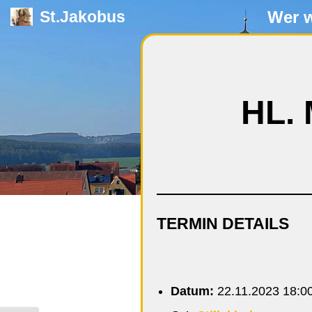
Wer w
St.Jakobus
Zum
Inhalt
springen
HL.
TERMIN DETAILS
Datum:
22.11.2023 18:0