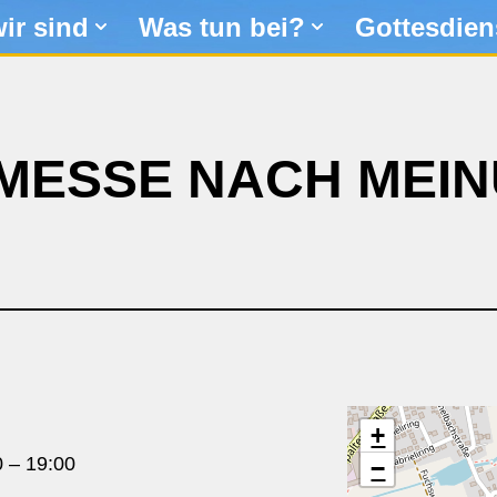
ir sind
Was tun bei?
Gottesdien
 MESSE NACH MEI
+
0
–
19:00
−