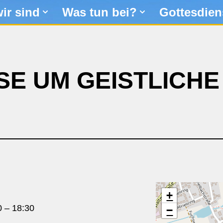
ir sind
Was tun bei?
Gottesdien
SE UM GEISTLICH
+
0
–
18:30
−