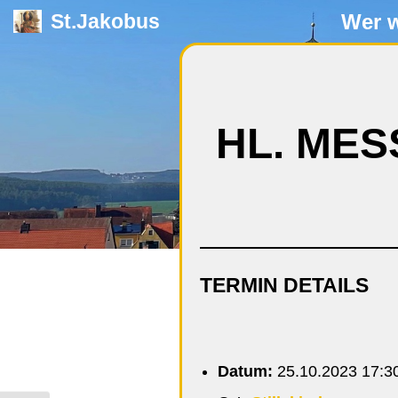
Wer w
St.Jakobus
Zum
Inhalt
springen
HL. MES
TERMIN DETAILS
Datum:
25.10.2023 17:3