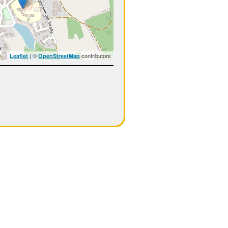
| ©
contributors
Leaflet
OpenStreetMap