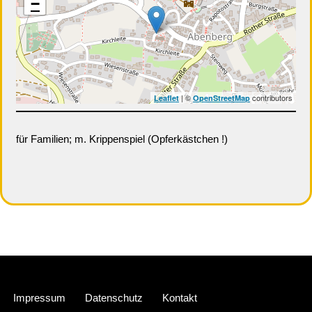
−
| ©
contributors
Leaflet
OpenStreetMap
für Familien; m. Krippenspiel (Opferkästchen !)
Neve
| Präsentiert von
WordPress
Impressum
Datenschutz
Kontakt