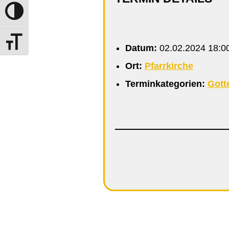
Umschalten auf hohe Kontraste
Schrift vergrößern
Datum:
02.02.2024 18:0
Ort:
Pfarrkirche
Terminkategorien:
Gott