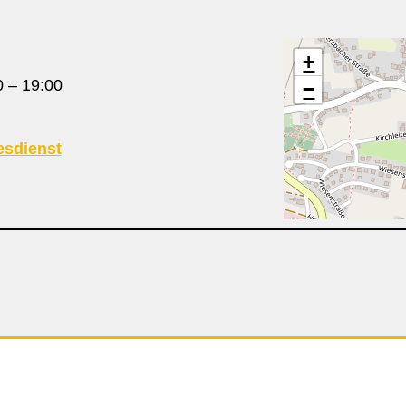
+
0
–
19:00
−
esdienst