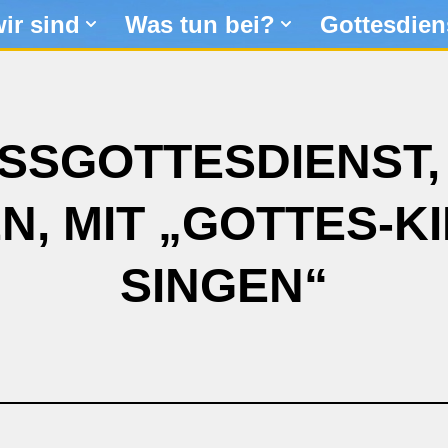
ir sind
Was tun bei?
Gottesdien
SSGOTTESDIENST,
N, MIT „GOTTES-K
SINGEN“