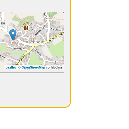
| ©
contributors
Leaflet
OpenStreetMap