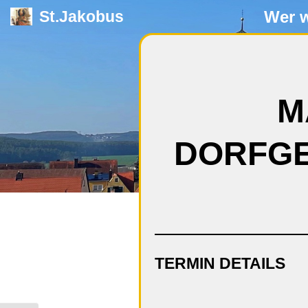
Wer w
St.Jakobus
Zum
Inhalt
springen
M
DORFGE
TERMIN DETAILS