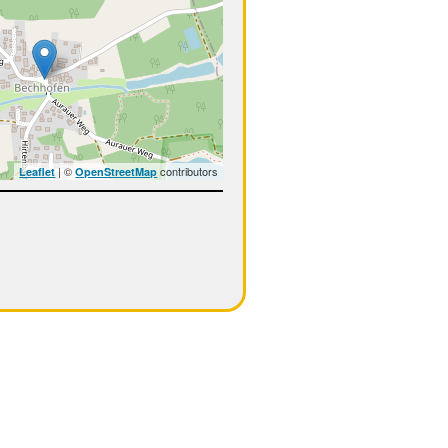
| ©
contributors
Leaflet
OpenStreetMap