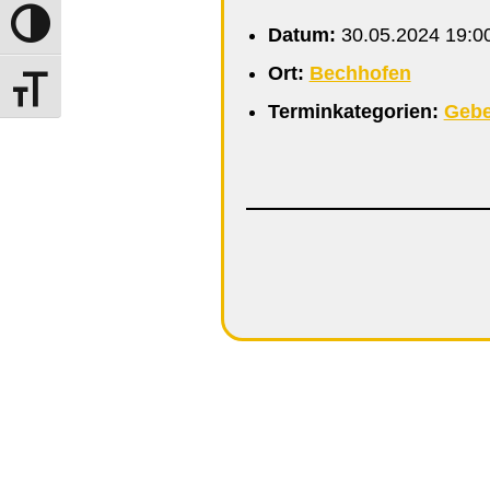
Umschalten auf hohe Kontraste
Datum:
30.05.2024 19:0
Ort:
Bechhofen
Schrift vergrößern
Terminkategorien:
Gebe