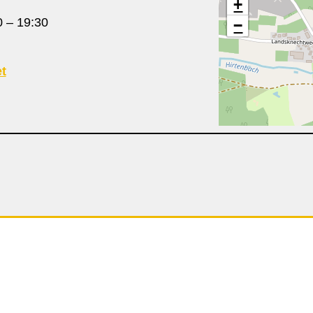
+
0
–
19:30
−
t