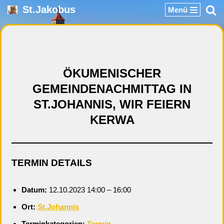
St.Jakobus
Menü
Zum
Inhalt
springen
ÖKUMENISCHER
GEMEINDENACHMITTAG IN
ST.JOHANNIS, WIR FEIERN
KERWA
TERMIN DETAILS
Datum:
12.10.2023 14:00
–
16:00
Ort:
St.Johannis
Terminkategorien:
Termin