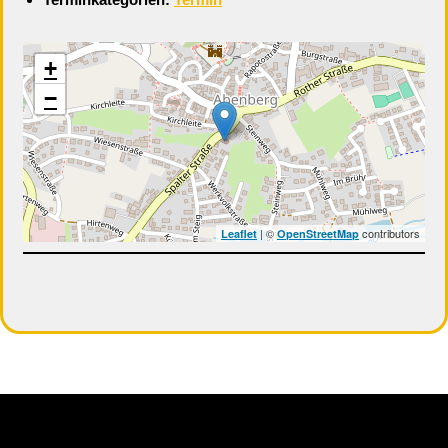
+
−
| ©
contributors
Leaflet
OpenStreetMap
Neve
| Präsentiert von
WordPress