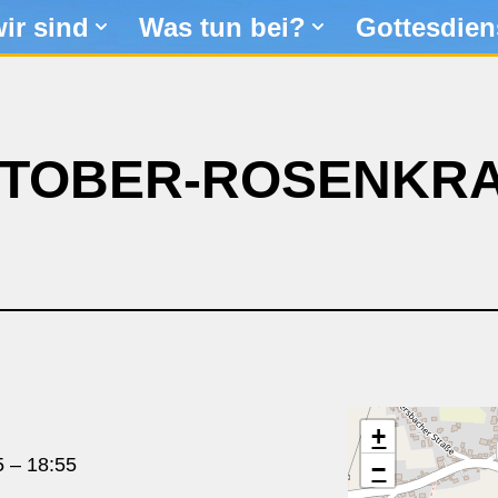
ir sind
Was tun bei?
Gottesdien
TOBER-ROSENKR
+
5
–
18:55
−