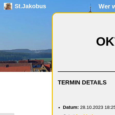
Wer w
St.Jakobus
Zum
Inhalt
springen
OK
TERMIN DETAILS
Datum:
28.10.2023 18:2