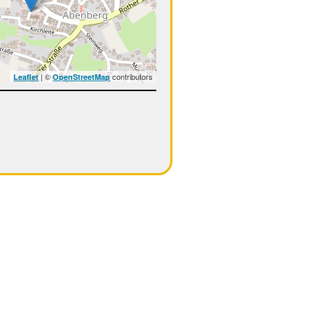
| ©
contributors
Leaflet
OpenStreetMap