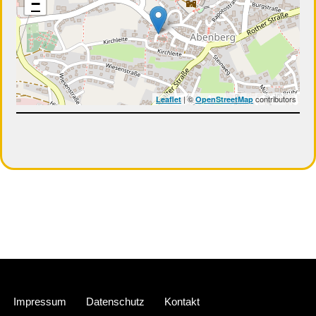
−
| ©
contributors
Leaflet
OpenStreetMap
Neve
| Präsentiert von
WordPress
Impressum
Datenschutz
Kontakt