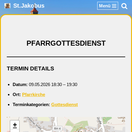
St.Jakobus
Menü
Zum
Inhalt
springen
PFARRGOTTESDIENST
TERMIN DETAILS
Datum:
09.05.2026 18:30
–
19:30
Ort:
Pfarrkirche
Terminkategorien:
Gottesdienst
+