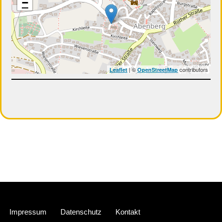
−
| ©
contributors
Leaflet
OpenStreetMap
Neve
| Präsentiert von
WordPress
Impressum
Datenschutz
Kontakt