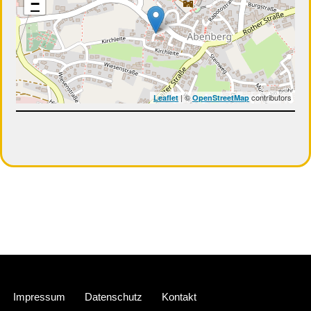
−
| ©
contributors
Leaflet
OpenStreetMap
Neve
| Präsentiert von
WordPress
Impressum
Datenschutz
Kontakt