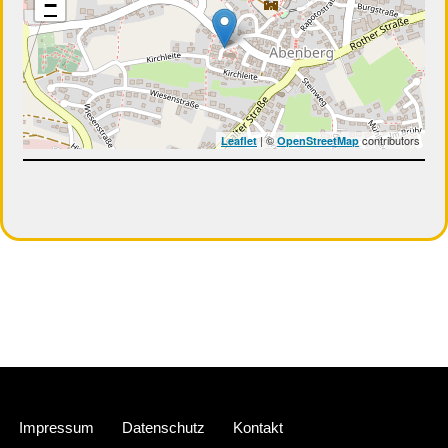
−
| ©
contributors
Leaflet
OpenStreetMap
Neve
| Präsentiert von
WordPress
Impressum
Datenschutz
Kontakt