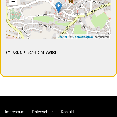
−
| ©
contributors
Leaflet
OpenStreetMap
(m. Gd. f. + Karl-Heinz Walter)
Neve
| Präsentiert von
WordPress
Impressum
Datenschutz
Kontakt