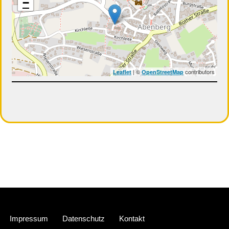
−
| ©
contributors
Leaflet
OpenStreetMap
Neve
| Präsentiert von
WordPress
Impressum
Datenschutz
Kontakt