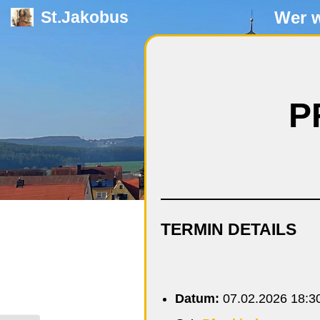
Wer w
St.Jakobus
Zum
Inhalt
springen
P
TERMIN DETAILS
Datum:
07.02.2026 18:3