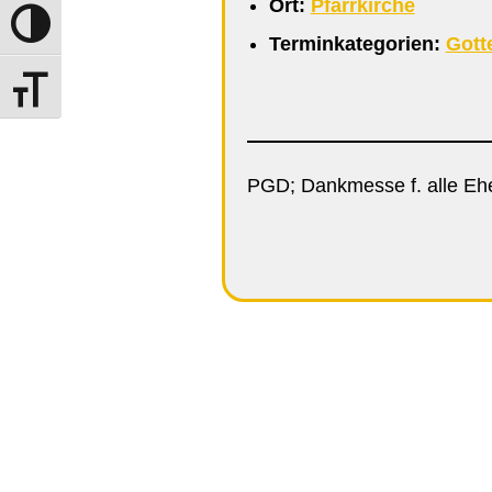
Ort:
Pfarrkirche
Umschalten auf hohe Kontraste
Terminkategorien:
Gott
Schrift vergrößern
PGD; Dankmesse f. alle Ehe