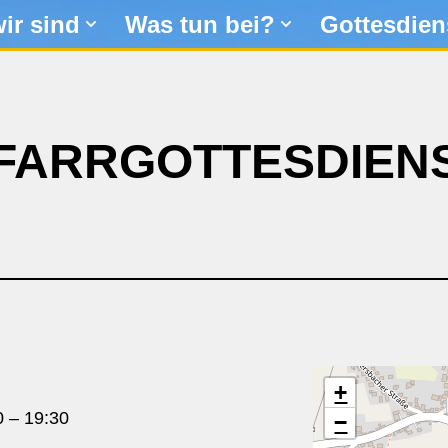
ir sind
Was tun bei?
Gottesdien
FARRGOTTESDIEN
+
0
–
19:30
−