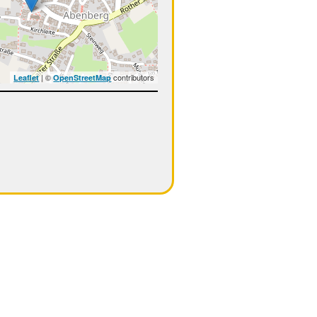
| ©
contributors
Leaflet
OpenStreetMap