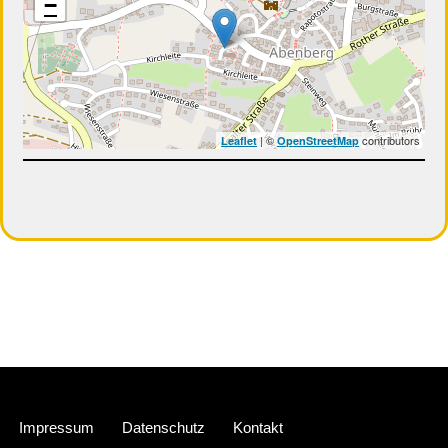
−
| ©
contributors
Leaflet
OpenStreetMap
Neve
| Präsentiert von
WordPress
Impressum
Datenschutz
Kontakt