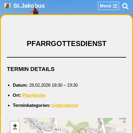
St.Jakobus
Menü
Zum
Inhalt
springen
PFARRGOTTESDIENST
TERMIN DETAILS
Datum:
28.02.2026 18:30
–
19:30
Ort:
Pfarrkirche
Terminkategorien:
Gottesdienst
+