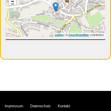
−
| ©
contributors
Leaflet
OpenStreetMap
Neve
| Präsentiert von
WordPress
Impressum
Datenschutz
Kontakt