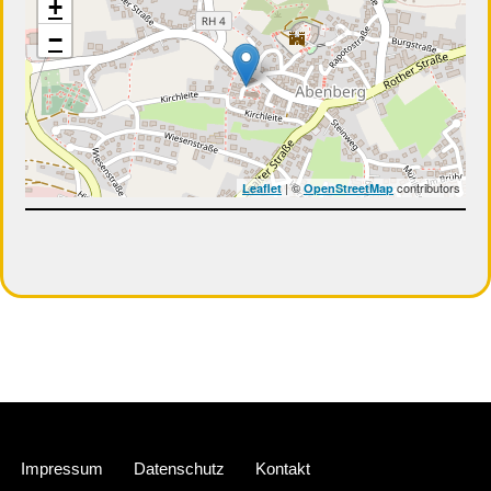
+
−
| ©
contributors
Leaflet
OpenStreetMap
Neve
| Präsentiert von
WordPress
Impressum
Datenschutz
Kontakt