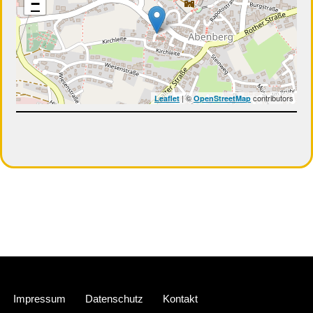
−
| ©
contributors
Leaflet
OpenStreetMap
Neve
| Präsentiert von
WordPress
Impressum
Datenschutz
Kontakt