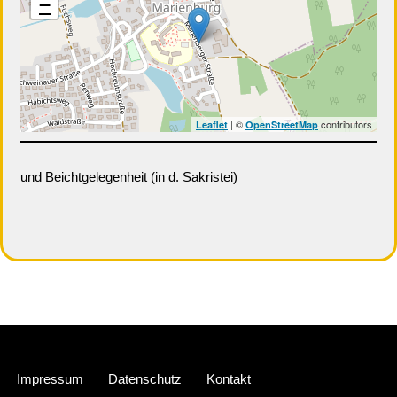
−
| ©
contributors
Leaflet
OpenStreetMap
und Beichtgelegenheit (in d. Sakristei)
Neve
| Präsentiert von
WordPress
Impressum
Datenschutz
Kontakt