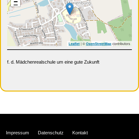
−
| ©
contributors
Leaflet
OpenStreetMap
f. d. Mädchenrealschule um eine gute Zukunft
Neve
| Präsentiert von
WordPress
Impressum
Datenschutz
Kontakt