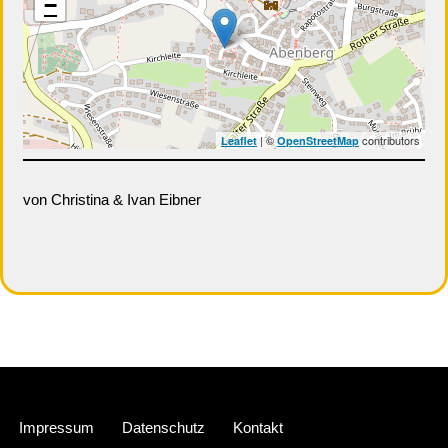
−
| ©
contributors
Leaflet
OpenStreetMap
von Christina & Ivan Eibner
Neve
| Präsentiert von
WordPress
Impressum
Datenschutz
Kontakt