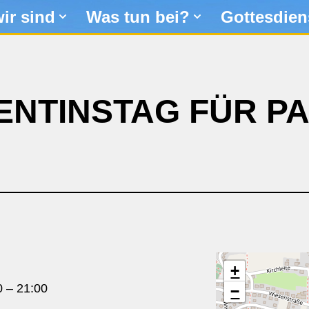
ir sind
Was tun bei?
Gottesdien
ENTINSTAG FÜR P
+
0
–
21:00
−