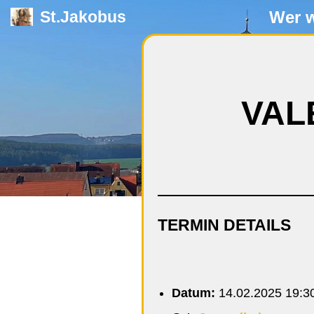
Wer w
St.Jakobus
Zum
Inhalt
springen
VAL
TERMIN DETAILS
Datum:
14.02.2025 19:3