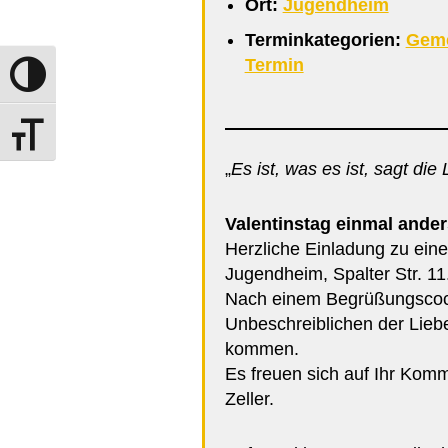
Ort:
Jugendheim
Terminkategorien:
Geme
Termin
Umschalten auf hohe Kontraste
Schrift vergrößern
„
Es ist, was es ist, sagt die
Valentinstag einmal ander
Herzliche Einladung zu ein
Jugendheim, Spalter Str. 11
Nach einem Begrüßungscock
Unbeschreiblichen der Lieb
kommen.
Es freuen sich auf Ihr Kom
Zeller.