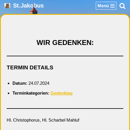
St.Jakobus
Menü
Zum
Inhalt
springen
WIR GEDENKEN:
TERMIN DETAILS
Datum:
24.07.2024
Terminkategorien:
Gedenktag
Hl. Christophorus, Hl. Scharbel Mahluf