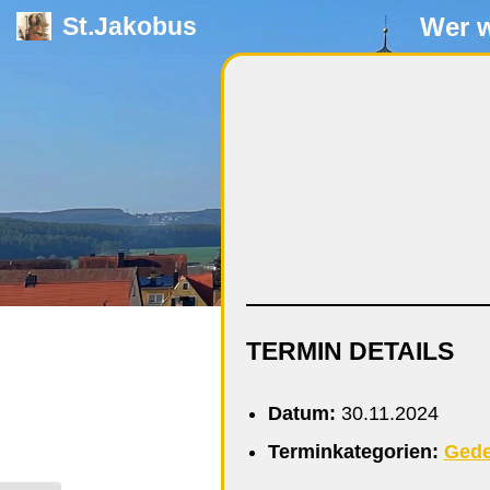
Wer w
St.Jakobus
Zum
Inhalt
springen
TERMIN DETAILS
Datum:
30.11.2024
Terminkategorien:
Gede