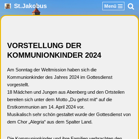
St.Jakobus
Menü
Zum
Inhalt
springen
VORSTELLUNG DER
KOMMUNIONKINDER 2024
Am Sonntag der Weltmission haben sich die
Kommunionkinder des Jahres 2024 im Gottesdienst
vorgestellt.
18 Mädchen und Jungen aus Abenberg und den Ortsteilen
bereiten sich unter dem Motto „Du gehst mit“ auf die
Erstkommunion am 14. April 2024 vor.
Musikalisch sehr schön gestaltet wurde der Gottesdienst von
dem Chor „Alegria“ aus dem Spalter Land.
Die Kommunionkinder und ihre Familien verbrachten den