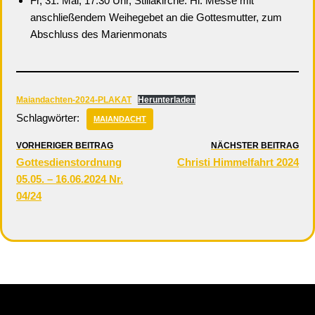
Fr, 31. Mai, 17.30 Uhr, Stillakirche: Hl. Messe mit
anschließendem Weihegebet an die Gottesmutter, zum
Abschluss des Marienmonats
Maiandachten-2024-PLAKAT
Herunterladen
Schlagwörter:
MAIANDACHT
VORHERIGER BEITRAG
NÄCHSTER BEITRAG
Gottesdienstordnung
Christi Himmelfahrt 2024
05.05. – 16.06.2024 Nr.
04/24
Neve
| Präsentiert von
WordPress