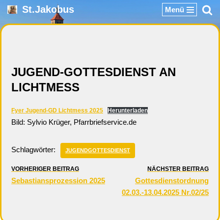
St.Jakobus
Menü
Zum
Inhalt
springen
JUGEND-GOTTESDIENST AN
LICHTMESS
Fyer Jugend-GD Lichtmess 2025
Herunterladen
Bild: Sylvio Krüger, Pfarrbriefservice.de
Schlagwörter:
JUGENDGOTTESDIENST
VORHERIGER BEITRAG
NÄCHSTER BEITRAG
Sebastiansprozession 2025
Gottesdienstordnung
02.03.-13.04.2025 Nr.02/25