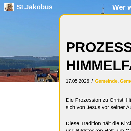
Wer w
St.Jakobus
Zum
Inhalt
springen
PROZESS
HIMMELF
17.05.2026
Gemeinde
,
Geme
Die Prozession zu Christi H
sich von Jesus vor seiner 
Diese Tradition hält die K
und Bildstöcken Halt, um Go