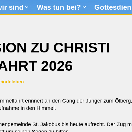
ir sind
Was tun bei?
Gottesdien
ION ZU CHRISTI
AHRT 2026
indeleben
immelfahrt erinnert an den Gang der Jünger zum Ölberg,
Aufnahme in den Himmel.
irchengemeinde St. Jakobus bis heute aufrecht. Der Zug 
tt um seinen Segen zu bitten.