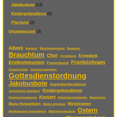
Jakobusbote
(13)
Kindergottesdienst
(5)
Pfarrbrief
(2)
Uncategorized
(3)
Advent
Andacht
Beichtgelegenheit
Beratung
Brauchtum
Chor
Erntedank
Christkönig
Fronleichnam
Erstkommunion
Frauenbund
Gemeinschaft
Gesprächsangebot
Gottesdienstordnung
Jakobusbote
Jugendgottesdienst
Kindergottesdienst
Jugendheim Abenberg
Konzert
Kindergottesdienste
Kräuterbüschelweihe
Maiandacht
Ministranten
Maria Himmelfahrt
Mariä Lichtmess
Ostern
Musikalischer Gottesdienst
Mädchenrealschule