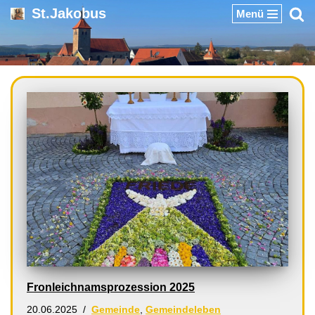
St.Jakobus
Menü
Zum
Inhalt
springen
Fronleichnamsprozession 2025
20.06.2025
Gemeinde
,
Gemeindeleben