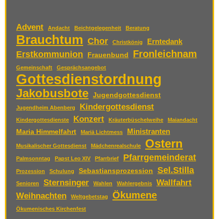
Advent
Andacht
Beichtgelegenheit
Beratung
Brauchtum
Chor
Erntedank
Christkönig
Fronleichnam
Erstkommunion
Frauenbund
Gemeinschaft
Gesprächsangebot
Gottesdienstordnung
Jakobusbote
Jugendgottesdienst
Kindergottesdienst
Jugendheim Abenberg
Konzert
Kindergottesdienste
Kräuterbüschelweihe
Maiandacht
Ministranten
Maria Himmelfahrt
Mariä Lichtmess
Ostern
Musikalischer Gottesdienst
Mädchenrealschule
Pfarrgemeinderat
Palmsonntag
Papst Leo XIV
Pfarrbrief
Sel.Stilla
Sebastiansprozession
Prozession
Schulung
Sternsinger
Wallfahrt
Senioren
Wahlen
Wahlergebnis
Ökumene
Weihnachten
Weltgebetstag
Ökumenisches Kirchenfest