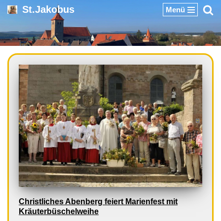
St.Jakobus
Menü
Zum
Inhalt
springen
Christliches Abenberg feiert Marienfest mit
Kräuterbüschelweihe