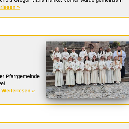
rlesen »
rer Pfarrgemeinde
wei
…
Weiterlesen »