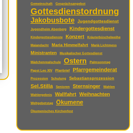
Gemeinschaft
Gesprächsangebot
Gottesdienstordnung
Jakobusbote
Jugendgottesdienst
Kindergottesdienst
Jugendheim Abenberg
Konzert
Kindergottesdienste
Kräuterbüschelweihe
Maria Himmelfahrt
Maiandacht
Mariä Lichtmess
Ministranten
Musikalischer Gottesdienst
Ostern
Mädchenrealschule
Palmsonntag
Pfarrgemeinderat
Papst Leo XIV
Pfarrbrief
Sebastiansprozession
Prozession
Schulung
Sel.Stilla
Sternsinger
Senioren
Wahlen
Wallfahrt
Weihnachten
Wahlergebnis
Ökumene
Weltgebetstag
Ökumenisches Kirchenfest