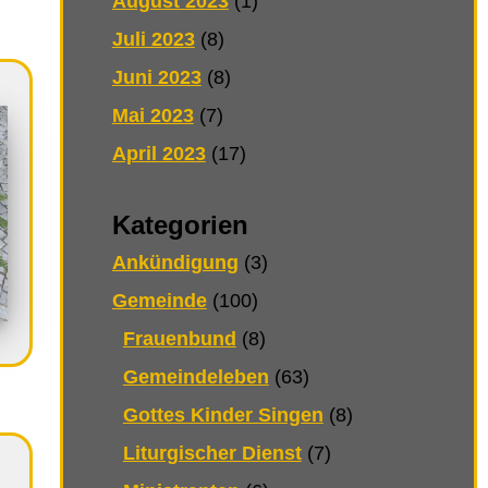
August 2023
(1)
Juli 2023
(8)
Juni 2023
(8)
Mai 2023
(7)
April 2023
(17)
Kategorien
Ankündigung
(3)
Gemeinde
(100)
Frauenbund
(8)
Gemeindeleben
(63)
Gottes Kinder Singen
(8)
Liturgischer Dienst
(7)