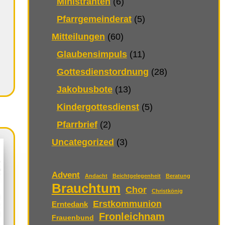
Ministranten
(6)
Pfarrgemeinderat
(5)
Mitteilungen
(60)
Glaubensimpuls
(11)
Gottesdienstordnung
(28)
Jakobusbote
(13)
Kindergottesdienst
(5)
Pfarrbrief
(2)
Uncategorized
(3)
Advent
Andacht
Beichtgelegenheit
Beratung
Brauchtum
Chor
Christkönig
Erstkommunion
Erntedank
Fronleichnam
Frauenbund