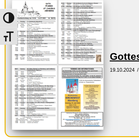
Umschalten auf hohe Kontraste
Schrift vergrößern
Gotte
19.10.2024