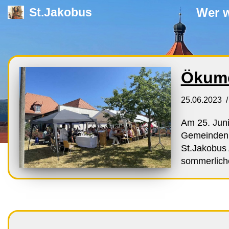
Wer w
St.Jakobus
Zum
Inhalt
springen
Ökume
25.06.2023
Am 25. Juni
Gemeinden 
St.Jakobus 
sommerlic