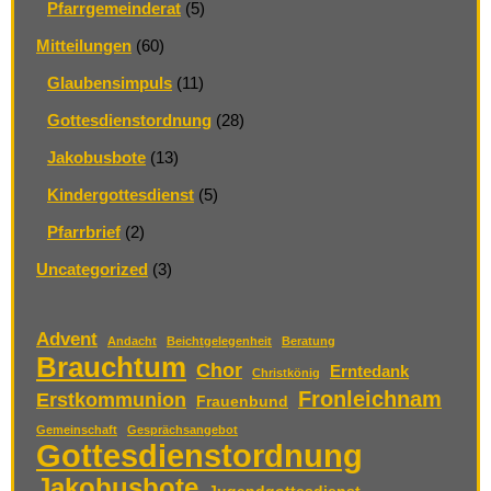
Pfarrgemeinderat
(5)
Mitteilungen
(60)
Glaubensimpuls
(11)
Gottesdienstordnung
(28)
Jakobusbote
(13)
Kindergottesdienst
(5)
Pfarrbrief
(2)
Uncategorized
(3)
Advent
Andacht
Beichtgelegenheit
Beratung
Brauchtum
Chor
Erntedank
Christkönig
Fronleichnam
Erstkommunion
Frauenbund
Gemeinschaft
Gesprächsangebot
Gottesdienstordnung
Jakobusbote