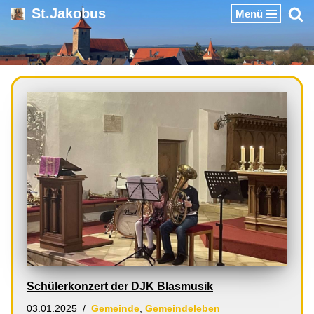
St.Jakobus
Menü
Zum
Inhalt
springen
Schülerkonzert der DJK Blasmusik
03.01.2025
Gemeinde
,
Gemeindeleben