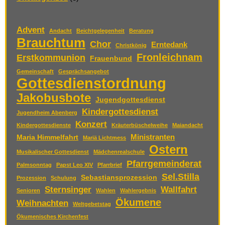
Advent
Andacht
Beichtgelegenheit
Beratung
Brauchtum
Chor
Erntedank
Christkönig
Fronleichnam
Erstkommunion
Frauenbund
Gemeinschaft
Gesprächsangebot
Gottesdienstordnung
Jakobusbote
Jugendgottesdienst
Kindergottesdienst
Jugendheim Abenberg
Konzert
Kindergottesdienste
Kräuterbüschelweihe
Maiandacht
Ministranten
Maria Himmelfahrt
Mariä Lichtmess
Ostern
Musikalischer Gottesdienst
Mädchenrealschule
Pfarrgemeinderat
Palmsonntag
Papst Leo XIV
Pfarrbrief
Sel.Stilla
Sebastiansprozession
Prozession
Schulung
Sternsinger
Wallfahrt
Senioren
Wahlen
Wahlergebnis
Ökumene
Weihnachten
Weltgebetstag
Ökumenisches Kirchenfest