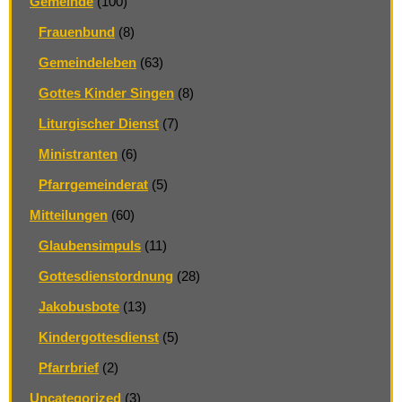
Gemeinde
(100)
Frauenbund
(8)
Gemeindeleben
(63)
Gottes Kinder Singen
(8)
Liturgischer Dienst
(7)
Ministranten
(6)
Pfarrgemeinderat
(5)
Mitteilungen
(60)
Glaubensimpuls
(11)
Gottesdienstordnung
(28)
Jakobusbote
(13)
Kindergottesdienst
(5)
Pfarrbrief
(2)
Uncategorized
(3)