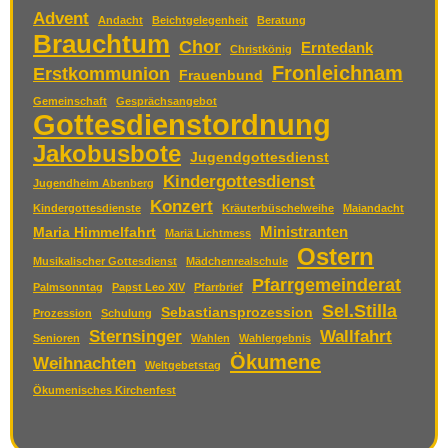
Advent
Andacht
Beichtgelegenheit
Beratung
Brauchtum
Chor
Erntedank
Christkönig
Fronleichnam
Erstkommunion
Frauenbund
Gemeinschaft
Gesprächsangebot
Gottesdienstordnung
Jakobusbote
Jugendgottesdienst
Kindergottesdienst
Jugendheim Abenberg
Konzert
Kindergottesdienste
Kräuterbüschelweihe
Maiandacht
Ministranten
Maria Himmelfahrt
Mariä Lichtmess
Ostern
Musikalischer Gottesdienst
Mädchenrealschule
Pfarrgemeinderat
Palmsonntag
Papst Leo XIV
Pfarrbrief
Sel.Stilla
Sebastiansprozession
Prozession
Schulung
Sternsinger
Wallfahrt
Senioren
Wahlen
Wahlergebnis
Ökumene
Weihnachten
Weltgebetstag
Ökumenisches Kirchenfest