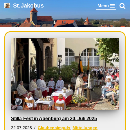
St.Jakobus
Menü
Zum
Inhalt
springen
Stilla-Fest in Abenberg am 20. Juli 2025
22.07.2025
Glaubensimpuls
,
Mitteilungen