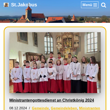
St.Jakobus
Menü
Zum
Inhalt
springen
Ministrantengottesdienst an Christkönig 2024
08.12.2024
Gemeinde
,
Gemeindeleben
,
Ministranten