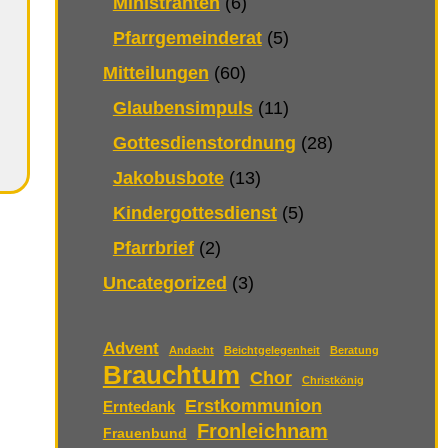
Ministranten
(6)
Pfarrgemeinderat
(5)
Mitteilungen
(60)
Glaubensimpuls
(11)
Gottesdienstordnung
(28)
Jakobusbote
(13)
Kindergottesdienst
(5)
Pfarrbrief
(2)
Uncategorized
(3)
Advent
Andacht
Beichtgelegenheit
Beratung
Brauchtum
Chor
Christkönig
Erstkommunion
Erntedank
Fronleichnam
Frauenbund