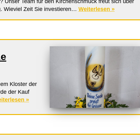
 Unser Team für den Kirchenschmuck freut sich über
. Wieviel Zeit Sie investieren…
Weiterlesen »
ze
em Kloster der
rde der Kauf
iterlesen »