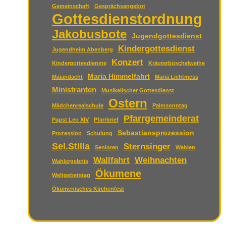
Gemeinschaft
Gesprächsangebot
Gottesdienstordnung
Jakobusbote
Jugendgottesdienst
Kindergottesdienst
Jugendheim Abenberg
Konzert
Kindergottesdienste
Kräuterbüschelweihe
Maria Himmelfahrt
Maiandacht
Mariä Lichtmess
Ministranten
Musikalischer Gottesdienst
Ostern
Mädchenrealschule
Palmsonntag
Pfarrgemeinderat
Papst Leo XIV
Pfarrbrief
Sebastiansprozession
Prozession
Schulung
Sel.Stilla
Sternsinger
Senioren
Wahlen
Wallfahrt
Weihnachten
Wahlergebnis
Ökumene
Weltgebetstag
Ökumenisches Kirchenfest