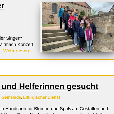
er
der Singen“
 Mitmach-Konzert
t…
Weiterlesen »
r und Helferinnen gesucht
Gemeinde
,
Liturgischer Dienst
ein Händchen für Blumen und Spaß am Gestalten und