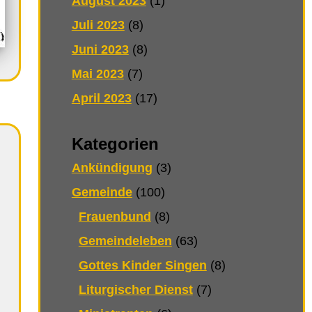
August 2023
(1)
Juli 2023
(8)
Juni 2023
(8)
Mai 2023
(7)
April 2023
(17)
Kategorien
Ankündigung
(3)
Gemeinde
(100)
Frauenbund
(8)
Gemeindeleben
(63)
Gottes Kinder Singen
(8)
Liturgischer Dienst
(7)