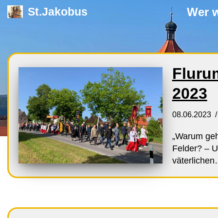
Wer w
St.Jakobus
Zum
Inhalt
springen
Fluru
2023
08.06.2023
„Warum geh
Felder? – U
väterliche