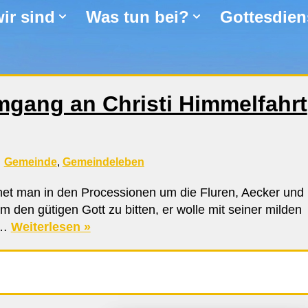
ir sind
Was tun bei?
Gottesdien
mgang an Christi Himmelfahrt
Gemeinde
,
Gemeindeleben
et man in den Processionen um die Fluren, Aecker und
m den gütigen Gott zu bitten, er wolle mit seiner milden
n…
Weiterlesen »