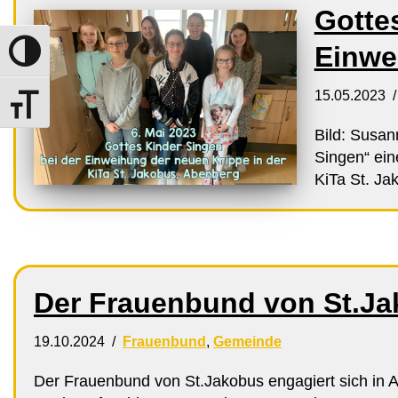
Gotte
Einwe
Umschalten auf hohe Kontraste
15.05.2023
Schrift vergrößern
Bild: Susan
Singen“ ein
KiTa St. Ja
Der Frauenbund von St.J
19.10.2024
Frauenbund
,
Gemeinde
Der Frauenbund von St.Jakobus engagiert sich in 